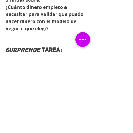
una idea sobre:
¿Cuánto dinero empiezo a 
necesitar para validar que puedo 
hacer dinero con el modelo de 
negocio que elegí?
Surprende
 tarea:
Toma el mejor momento de tu día 
para tratar de responder las 
siguientes preguntas:
· 
¿De dónde va a venir el dinero de 
mi negocio?
· 
¿Cuánto dinero necesito para 
empezar a generar el modelo de 
negocio?
¡Recuerda investiga y comparte tus 
avances con nosotros! 
Nos vemos en el 
siguiente capítulo