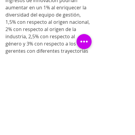
ingresos de innovación podrían 
aumentar en un 1% al enriquecer la 
diversidad del equipo de gestión, 
1,5% con respecto al origen nacional, 
2% con respecto al origen de la 
industria, 2,5% con respecto al 
género y 3% con respecto a los 
gerentes con diferentes trayectorias 
profesionales.”
La diversidad dentro de un ambiente 
laboral, puede ampliar la visión de 
todos y además romper con la 
monotonía, crear un espacio en 
donde puedan converger diferentes 
ideales que en conjunto creen una 
meta en común. La sociedad actual, 
busca espacios en donde puedan 
desenvolverse de manera auténtica 